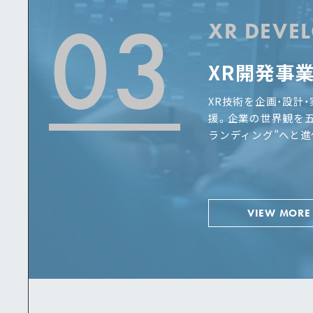
03
XR DEVE
XR開発事
XR技術を企画・設計
援。企業の世界観を
ランディング”へと進
VIEW MORE