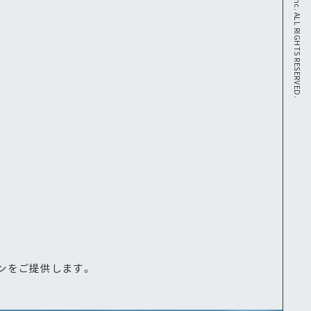
COPYRIGHT 2025 © AWS,Inc. ALL RIGHTS RESERVED.
E
ンをご提供します。