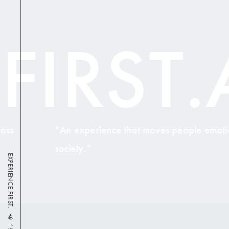
ST.AWS
ience that moves people emotionally, transforms orga
EXPERIENCE FIRST.