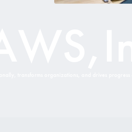
,Inc.
nizations, and drives progress across
“An ex
society