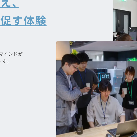
え、
を促す体験
マインドが
です。