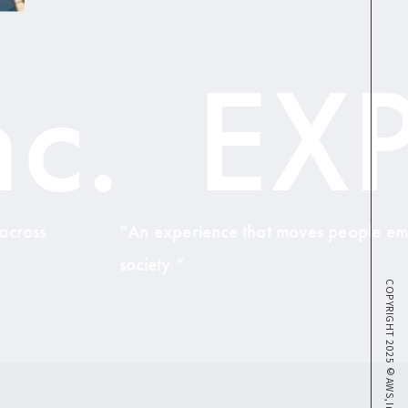
EXPER
perience that moves people emotionally, transforms o
.”