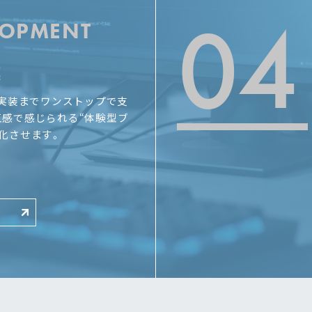
04
LOPMENT
業
・実装までワンストップで支
五感で感じられる“体験型ブ
化させます。