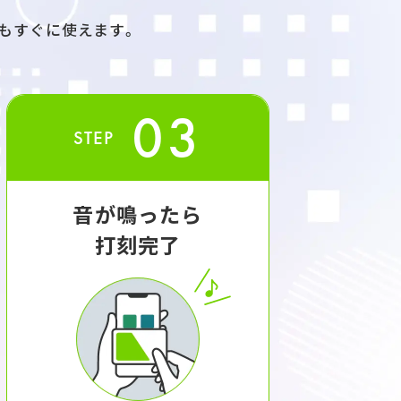
もすぐに使えます。
03
STEP
音が鳴ったら
打刻完了