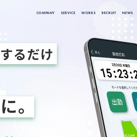
COMPANY
SERVICE
WORKS
RECRUIT
NEWS
チ
するだけ
に。