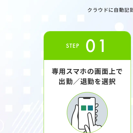
クラウドに自動記
01
STEP
専用スマホの画面上で
出勤／退勤を選択