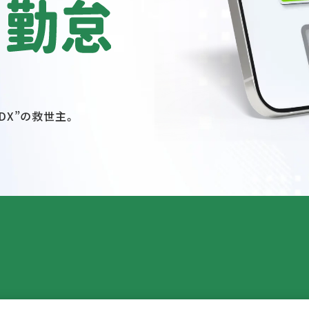
DX”の救世主。