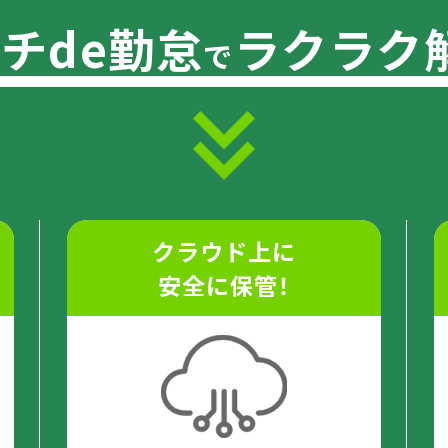
チde勤怠
ラクラク
で
クラウド上に
安全に保管！