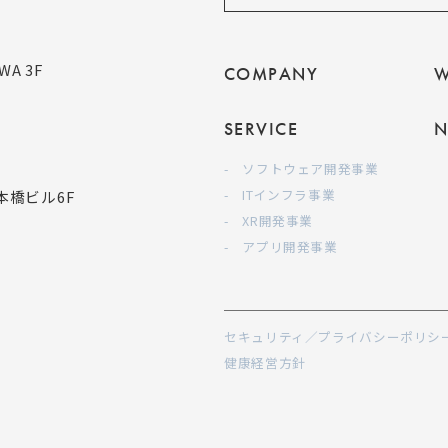
WA 3F
COMPANY
W
SERVICE
N
- ソフトウェア開発事業
- ITインフラ事業
本橋ビル6F
- XR開発事業
- アプリ開発事業
セキュリティ／プライバシーポリシ
健康経営方針