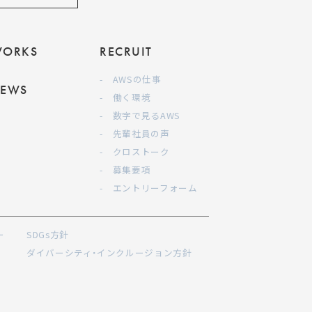
ORKS
RECRUIT
- AWSの仕事
EWS
- 働く環境
- 数字で見るAWS
- 先輩社員の声
- クロストーク
- 募集要項
- エントリーフォーム
ー
SDGs方針
ダイバーシティ・インクルージョン方針