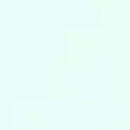
04
自由な対話から始まる、
AWSの未来。
代表取締役 × 新入社員
2025年度入社／西村さん
Left