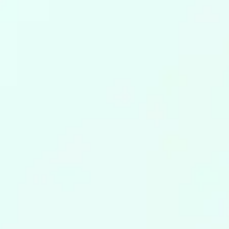
02
積み重ねが信頼を育てる、
開発の現場。
システム開発 ｜ 先輩 × 後輩
［2021年度入社］菅原さん
Left
［2016年度入社］小谷さん
Right